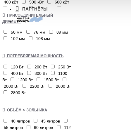
400 кВт
500 кВт
600 кВт
800 кВт
1000 кВт
ПАРТНЁРЫ
4000 кВт
6000 кВт
8000
ПРИСОЕДИНИТЕЛЬНЫЙ
кВт
ДИАМЕТР
50 мм
76 мм
89 мм
102 мм
108 мм
ПОТРЕБЛЯЕМАЯ МОЩНОСТЬ
120 Вт
200 Вт
250 Вт
400 Вт
800 Вт
1100
Вт
1200 Вт
1500 Вт
2000 Вт
2200 Вт
2600 Вт
2800 Вт
ОБЪЁМ > ЗОЛЬНИКА
40 литров
45 литров
55 литров
60 литров
112