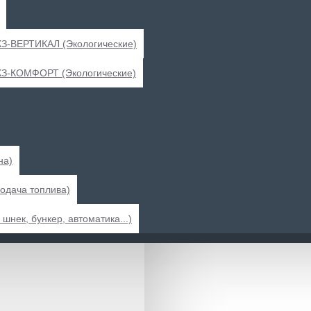
Акции
КЗ-ВЕРТИКАЛ (Экологические)
СКЗ-КОМФОРТ (Экологические)
на)
одача топлива)
шнек, бункер, автоматика...)