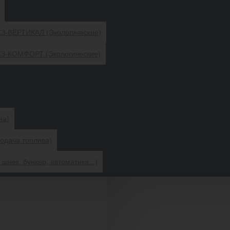
КЗ-ВЕРТИКАЛ (Экологические)
ский котел ВСКЗ-КОМФОРТ 32 
СКЗ-КОМФОРТ (Экологические)
ДОСТАВКА
ПОЗВОНИТЬ НАМ
на)
одача топлива)
ЕСТЬ ВОПРОСЫ?
шнек, бункер, автоматика...)