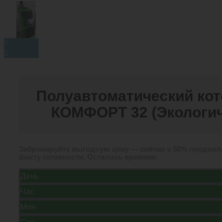
Полуавтоматический кот
КОМФОРТ 32 (Экологич
Забронируйте выгодную цену — сейчас с 50% предопла
факту готовности. Осталось времени:
День
Час
Мин