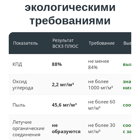
экологическими
требованиями
Результат
Показатель
Требование
Вывод
ВСКЗ ПЛЮС
не менее
КПД
88%
выше 
84%
Оксид
не более
значи
2,2 мг/м³
углерода
1000 мг/м³
ниже 
не более 60
Пыль
45,6 мг/м³
соотве
мг/м³
Летучие
не
не более 30
соотве
органические
образуются
мг/м³
с запа
соединения