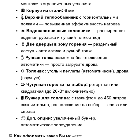
монтаже в ограниченных условиях
🔲
Корпус из стали: 6 мм
🌡️
Верхний теплообменник
с горизонтальными
полками — повышенная эффективность нагрева
🔥
Водонаполненные колосники
— расширенная
водяная рубашка и лучший теплоотвод
🚪
Две дверцы в зону горения
— раздельный
доступ к автоматике и ручной топке
✋
Ручная топка
возможна без отключения
автоматики — просто загрузите дрова
⚙️
Топливо:
уголь и пеллеты (автоматически), дрова
(вручную)
🧩
Чугунная горелка на выбор:
ретортная или
квадратная (до 26кВт включительно)
🛢️
Бункер для топлива:
с газлифтом до 450 литров
включительно, расположение на выбор — слева или
справа
📦
Доп. опции:
увеличенный бункер,
автоматическое золоудаление
🛒
Как оформить заказ
Вы можете: