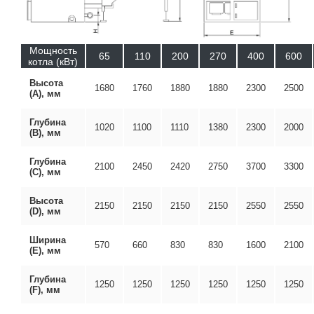
Мощность
65
110
200
270
400
600
котла (кВт)
Высота
1680
1760
1880
1880
2300
2500
(А), мм
Глубина
1020
1100
1110
1380
2300
2000
(В), мм
Глубина
2100
2450
2420
2750
3700
3300
(С), мм
Высота
2150
2150
2150
2150
2550
2550
(D), мм
Ширина
570
660
830
830
1600
2100
(Е), мм
Глубина
1250
1250
1250
1250
1250
1250
(F), мм