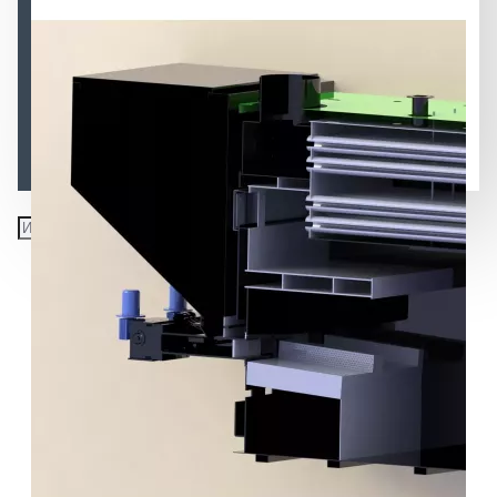
Автоматический Топочный Блок ВСКЗ-ТБ (Сушка
зерна)
Автоматизация промышленных котлов (Поршневая
подача топлива)
Автоматизация полуавтоматических котлов
(Горелка, шнек, бункер, автоматика...)