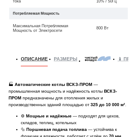
тока
10% / 50Гц
Потребляемая Мощность
Максимальная Потребляемая
800 Вт
Мощность от Электросети
ОПИСАНИЕ
РАЗМЕРЫ
📱 ПРИ
🏭
Автоматические котлы ВСКЗ-ПРОМ
—
промышленная мощность и надёжность котлы
ВСКЗ-
ПРОМ
предназначены для отопления жилых и
производственных зданий площадью от
325 до 10 000 м²
.
⚙️
Мощные и надёжные
— подходят для цехов,
складов, теплиц, котельных
🔩
Поршневая подача топлива
— устойчива к
фракции и влажности, работает с углём до
70 мм