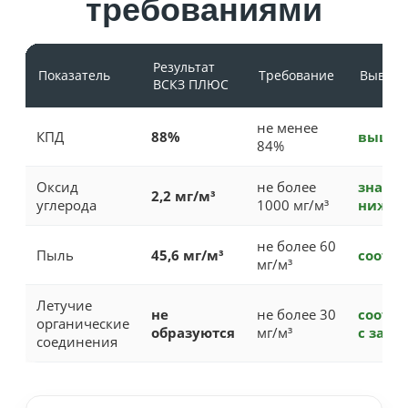
требованиями
Результат
Показатель
Требование
Вывод
ВСКЗ ПЛЮС
не менее
КПД
88%
выше 
84%
Оксид
не более
значи
2,2 мг/м³
углерода
1000 мг/м³
ниже 
не более 60
Пыль
45,6 мг/м³
соотве
мг/м³
Летучие
не
не более 30
соотве
органические
образуются
мг/м³
с запа
соединения