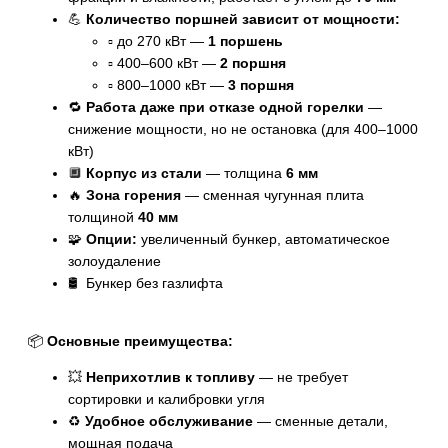
💪
Количество поршней зависит от мощности:
▫️ до 270 кВт —
1 поршень
▫️ 400–600 кВт —
2 поршня
▫️ 800–1000 кВт —
3 поршня
🔁
Работа даже при отказе одной горелки
—
снижение мощности, но не остановка (для 400–1000
кВт)
🔲
Корпус из стали
— толщина
6 мм
🔥
Зона горения
— сменная чугунная плита
толщиной
40 мм
🧩
Опции:
увеличенный бункер, автоматическое
золоудаление
🛢️ Бункер без газлифта
📦
Основные преимущества:
💥
Неприхотлив к топливу
— не требует
сортировки и калибровки угля
♻️
Удобное обслуживание
— сменные детали,
мощная подача