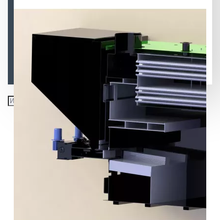
Автоматический Топочный Блок ВСКЗ-ТБ (Сушка
зерна)
Автоматизация промышленных котлов (Поршневая
подача топлива)
Автоматизация полуавтоматических котлов
(Горелка, шнек, бункер, автоматика...)