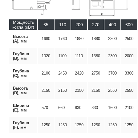
Мощность
65
110
200
270
400
600
котла (кВт)
Высота
1680
1760
1880
1880
2300
2500
(А), мм
Глубина
1020
1100
1110
1380
2300
2000
(В), мм
Глубина
2100
2450
2420
2750
3700
3300
(С), мм
Высота
2150
2150
2150
2150
2550
2550
(D), мм
Ширина
570
660
830
830
1600
2100
(Е), мм
Глубина
1250
1250
1250
1250
1250
1250
(F), мм