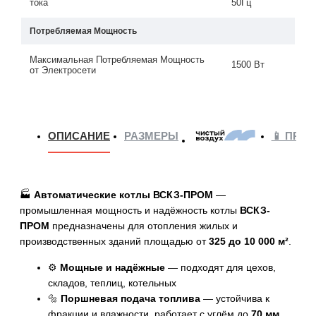
тока
50Гц
Потребляемая Мощность
Максимальная Потребляемая Мощность
1500 Вт
от Электросети
ОПИСАНИЕ
РАЗМЕРЫ
📱 ПРИ
🏭
Автоматические котлы ВСКЗ-ПРОМ
—
промышленная мощность и надёжность котлы
ВСКЗ-
ПРОМ
предназначены для отопления жилых и
производственных зданий площадью от
325 до 10 000 м²
.
⚙️
Мощные и надёжные
— подходят для цехов,
складов, теплиц, котельных
🔩
Поршневая подача топлива
— устойчива к
фракции и влажности, работает с углём до
70 мм