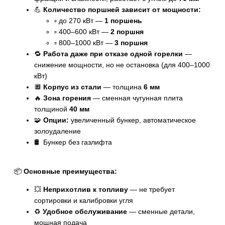
💪
Количество поршней зависит от мощности:
▫️ до 270 кВт —
1 поршень
▫️ 400–600 кВт —
2 поршня
▫️ 800–1000 кВт —
3 поршня
🔁
Работа даже при отказе одной горелки
—
снижение мощности, но не остановка (для 400–1000
кВт)
🔲
Корпус из стали
— толщина
6 мм
🔥
Зона горения
— сменная чугунная плита
толщиной
40 мм
🧩
Опции:
увеличенный бункер, автоматическое
золоудаление
🛢️ Бункер без газлифта
📦
Основные преимущества:
💥
Неприхотлив к топливу
— не требует
сортировки и калибровки угля
♻️
Удобное обслуживание
— сменные детали,
мощная подача