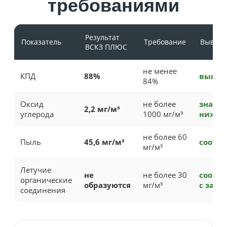
требованиями
Результат
Показатель
Требование
Вывод
ВСКЗ ПЛЮС
не менее
КПД
88%
выше 
84%
Оксид
не более
значи
2,2 мг/м³
углерода
1000 мг/м³
ниже 
не более 60
Пыль
45,6 мг/м³
соотве
мг/м³
Летучие
не
не более 30
соотве
органические
образуются
мг/м³
с запа
соединения