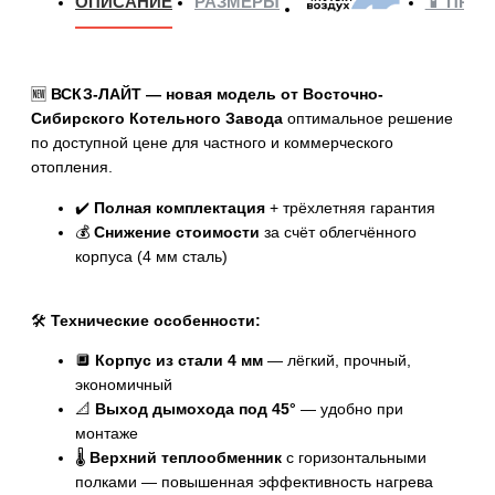
ОПИСАНИЕ
РАЗМЕРЫ
📱 ПРИ
🆕
ВСКЗ-ЛАЙТ — новая модель от Восточно-
Сибирского Котельного Завода
оптимальное решение
по доступной цене для частного и коммерческого
отопления.
✔️
Полная комплектация
+ трёхлетняя гарантия
💰
Снижение стоимости
за счёт облегчённого
корпуса (4 мм сталь)
🛠️
Технические особенности:
🔲
Корпус из стали 4 мм
— лёгкий, прочный,
экономичный
📐
Выход дымохода под 45°
— удобно при
монтаже
🌡️
Верхний теплообменник
с горизонтальными
полками — повышенная эффективность нагрева