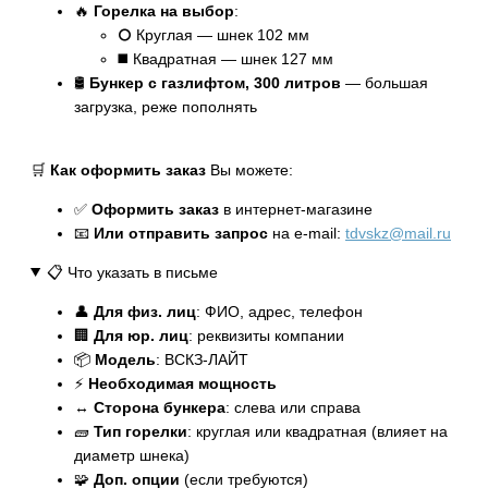
🔥
Горелка на выбор
:
⭘ Круглая — шнек 102 мм
◼️ Квадратная — шнек 127 мм
🛢️
Бункер с газлифтом, 300 литров
— большая
загрузка, реже пополнять
🛒
Как оформить заказ
Вы можете:
✅
Оформить заказ
в интернет-магазине
📧
Или отправить запрос
на e-mail:
tdvskz@mail.ru
📋 Что указать в письме
👤
Для физ. лиц
: ФИО, адрес, телефон
🏢
Для юр. лиц
: реквизиты компании
📦
Модель
: ВСКЗ-ЛАЙТ
⚡
Необходимая мощность
↔️
Сторона бункера
: слева или справа
🧱
Тип горелки
: круглая или квадратная (влияет на
диаметр шнека)
🧩
Доп. опции
(если требуются)