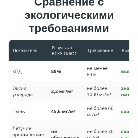
Сравнение с
экологическими
требованиями
Результат
Показатель
Требование
Вывод
ВСКЗ ПЛЮС
не менее
КПД
88%
выше 
84%
Оксид
не более
значи
2,2 мг/м³
углерода
1000 мг/м³
ниже 
не более 60
Пыль
45,6 мг/м³
соотве
мг/м³
Летучие
не
не более 30
соотве
органические
образуются
мг/м³
с запа