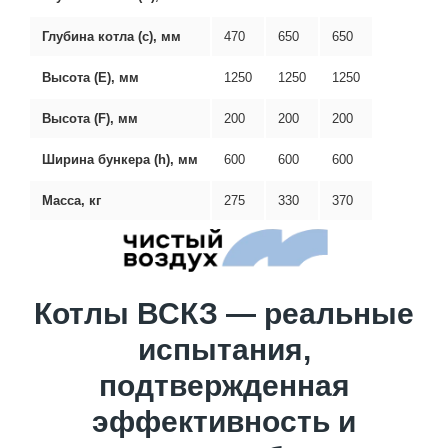
Глубина котла (с), мм
470
650
650
Высота (Е), мм
1250
1250
1250
Высота (F), мм
200
200
200
Ширина бункера (h), мм
600
600
600
Масса, кг
275
330
370
Котлы ВСКЗ — реальные
испытания,
подтвержденная
эффективность и