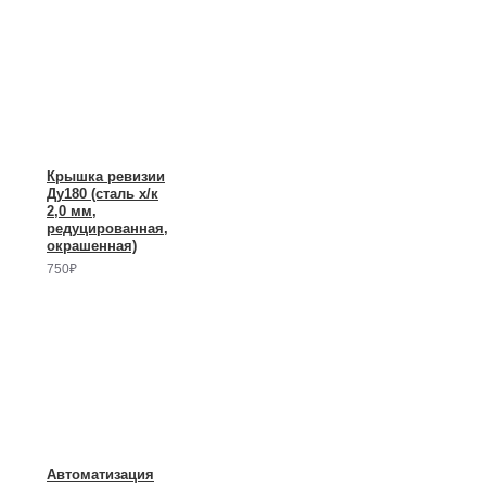
Крышка ревизии
Ду180 (сталь х/к
2,0 мм,
редуцированная,
окрашенная)
750₽
Автоматизация