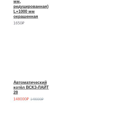
мм,
редуцированная)
L=1000 мм
окрашенная
1650₽
Автоматический
котёл ВСКЗ-ЛАЙТ
28
148000₽
148000₽