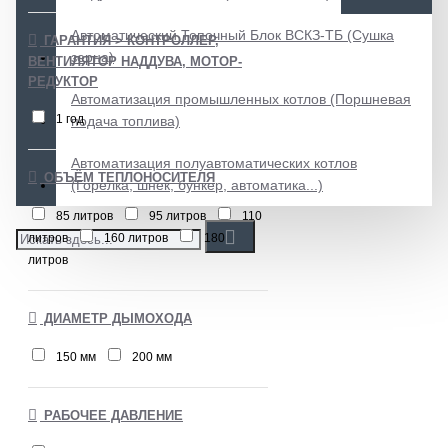
Автоматический Топочный Блок ВСКЗ-ТБ (Сушка
ГАРАНТИЯ > КОНТРОЛЛЕР,
зерна)
ВЕНТИЛЯТОР НАДДУВА, МОТОР-
РЕДУКТОР
Автоматизация промышленных котлов (Поршневая
1 год
подача топлива)
Автоматизация полуавтоматических котлов
ОБЪЁМ ТЕПЛОНОСИТЕЛЯ
(Горелка, шнек, бункер, автоматика...)
85 литров
95 литров
110
литров
160 литров
180
литров
ДИАМЕТР ДЫМОХОДА
150 мм
200 мм
РАБОЧЕЕ ДАВЛЕНИЕ